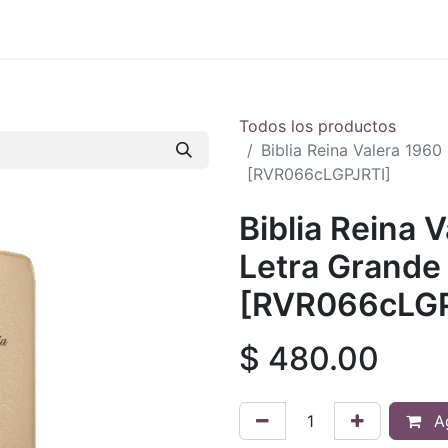
 en vivo
..
Todos los productos
Biblia Reina Valera 196
[RVR066cLGPJRTI]
Biblia Reina 
Letra Grande
[RVR066cLGP
$
480.00
Ag