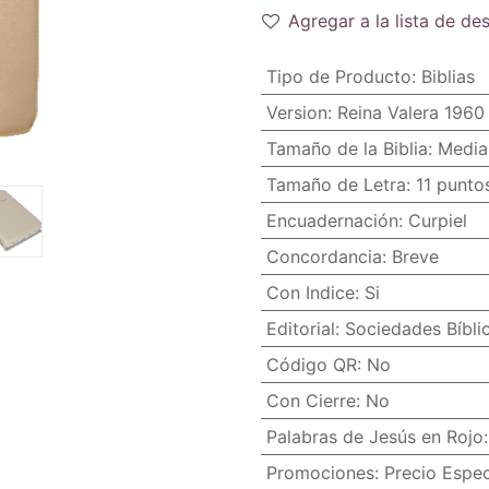
Agregar a la lista de de
Tipo de Producto
:
Biblias
Version
:
Reina Valera 1960
Tamaño de la Biblia
:
Media
Tamaño de Letra
:
11 punto
Encuadernación
:
Curpiel
Concordancia
:
Breve
Con Indice
:
Si
Editorial
:
Sociedades Bíbli
Código QR
:
No
Con Cierre
:
No
Palabras de Jesús en Rojo
Promociones
:
Precio Espec