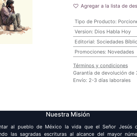
Agregar a la lista de de
Tipo de Producto
:
Porcione
Version
:
Dios Habla Hoy
Editorial
:
Sociedades Bíbli
Promociones
:
Novedades
Términos y condiciones
Garantía de devolución de 
Envío: 2-3 días laborales
Nuestra Misión
ntar al pueblo de México la vida que el Señor Jesús o
ndo las sagradas escrituras al alcance del mayor núm