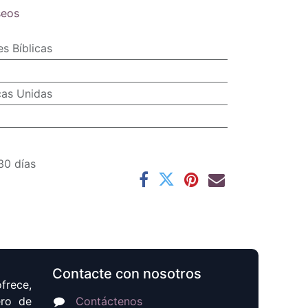
seos
s Bíblicas
cas Unidas
30 días
Contacte con nosotros
frece,
ero de
Contáctenos