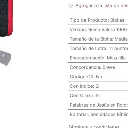
Agregar a la lista de de
Tipo de Producto
:
Biblias
Version
:
Reina Valera 1960
Tamaño de la Biblia
:
Media
Tamaño de Letra
:
11 punto
Encuadernación
:
Mezclilla
Concordancia
:
Breve
Código QR
:
No
Con Indice
:
Si
Con Cierre
:
Si
Palabras de Jesús en Rojo
Editorial
:
Sociedades Bíbli
Términos y condiciones