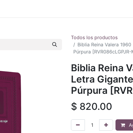
 en vivo
..
Todos los productos
Biblia Reina Valera 1960
Púrpura [RVR086cLGPJR-
Biblia Reina 
Letra Gigante
Púrpura [RV
$
820.00
Ag