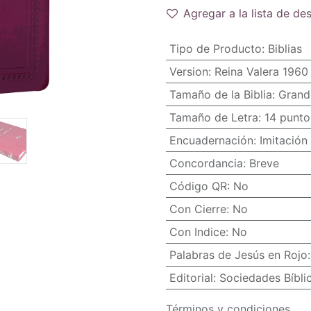
Agregar a la lista de de
Tipo de Producto
:
Biblias
Version
:
Reina Valera 1960
Tamaño de la Biblia
:
Grand
Tamaño de Letra
:
14 punto
Encuadernación
:
Imitación 
Concordancia
:
Breve
Código QR
:
No
Con Cierre
:
No
Con Indice
:
No
Palabras de Jesús en Rojo
Editorial
:
Sociedades Bíbli
Términos y condiciones