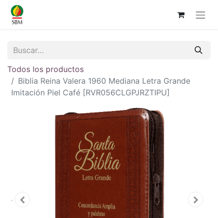
Todos los productos
Biblia Reina Valera 1960 Mediana Letra Grande
Imitación Piel Café [RVR056CLGPJRZTIPU]