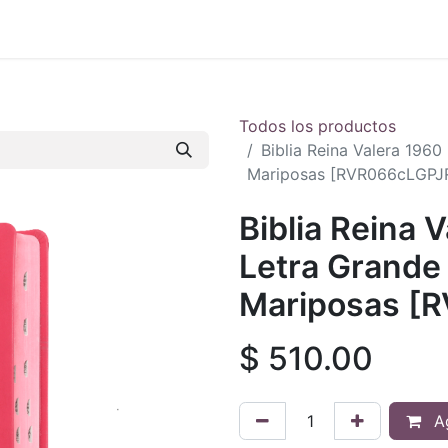
 en vivo
..
Todos los productos
Biblia Reina Valera 1960
Mariposas [RVR066cLGPJR
Biblia Reina 
Letra Grande 
Mariposas [
$
510.00
Ag