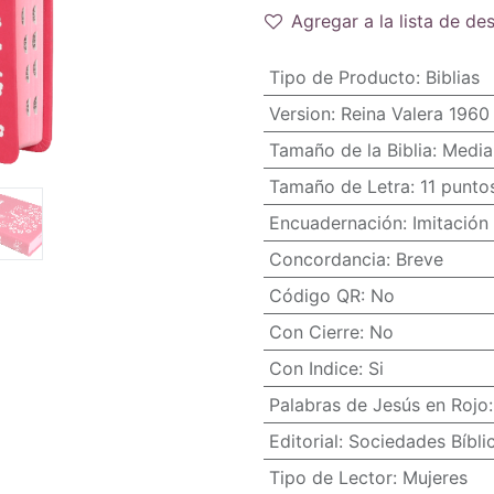
Agregar a la lista de de
Tipo de Producto
:
Biblias
Version
:
Reina Valera 1960
Tamaño de la Biblia
:
Media
Tamaño de Letra
:
11 punto
Encuadernación
:
Imitación 
Concordancia
:
Breve
Código QR
:
No
Con Cierre
:
No
Con Indice
:
Si
Palabras de Jesús en Rojo
Editorial
:
Sociedades Bíbli
Tipo de Lector
:
Mujeres