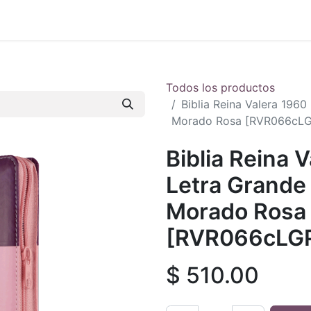
 en vivo
..
Todos los productos
Biblia Reina Valera 1960
Morado Rosa [RVR066cLG
Biblia Reina 
Letra Grande 
Morado Rosa
[RVR066cLG
$
510.00