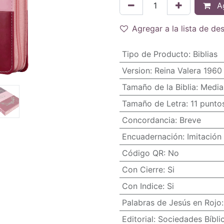
Ag
Agregar a la lista de de
Tipo de Producto
:
Biblias
Version
:
Reina Valera 1960
Tamaño de la Biblia
:
Media
Tamaño de Letra
:
11 punto
Concordancia
:
Breve
Encuadernación
:
Imitación 
Código QR
:
No
Con Cierre
:
Si
Con Indice
:
Si
Palabras de Jesús en Rojo
Editorial
:
Sociedades Bíbli