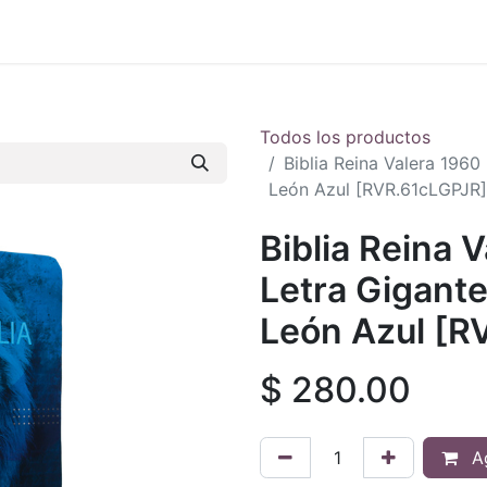
 en vivo
..
Todos los productos
Biblia Reina Valera 1960
León Azul [RVR.61cLGPJR]
Biblia Reina 
Letra Gigante
León Azul [R
$
280.00
Ag