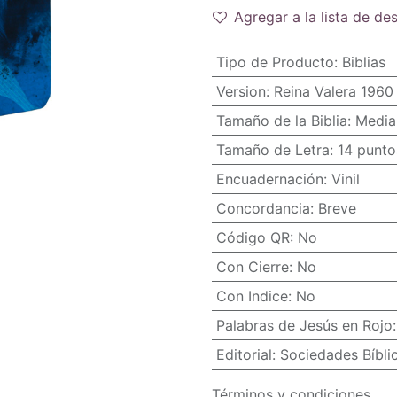
Agregar a la lista de de
Tipo de Producto
:
Biblias
Version
:
Reina Valera 1960
Tamaño de la Biblia
:
Media
Tamaño de Letra
:
14 punto
Encuadernación
:
Vinil
Concordancia
:
Breve
Código QR
:
No
Con Cierre
:
No
Con Indice
:
No
Palabras de Jesús en Rojo
Editorial
:
Sociedades Bíbli
Términos y condiciones