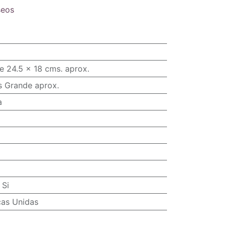
seos
e 24.5 x 18 cms. aprox.
s Grande aprox.
a
:
Si
cas Unidas