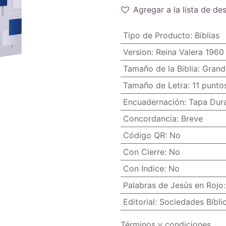
Agregar a la lista de de
Tipo de Producto
:
Biblias
Version
:
Reina Valera 1960
Tamaño de la Biblia
:
Grand
Tamaño de Letra
:
11 punto
Encuadernación
:
Tapa Dur
Concordancia
:
Breve
Código QR
:
No
Con Cierre
:
No
Con Indice
:
No
Palabras de Jesús en Rojo
Editorial
:
Sociedades Bíbli
Términos y condiciones