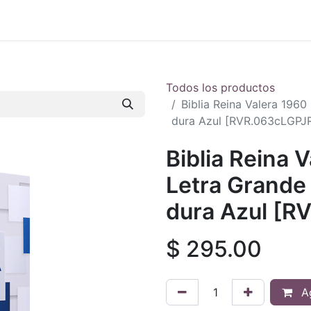
 en vivo
..
Todos los productos
Biblia Reina Valera 19
dura Azul [RVR.063cLGPJ
Biblia Reina 
Letra Grand
dura Azul [
$
295.00
Ag