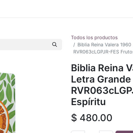
 en vivo
..
Todos los productos
Biblia Reina Valera 196
RVR063cLGPJR-FES Frutos 
Biblia Reina 
Letra Grande
RVR063cLGPJ
Espíritu
$
480.00