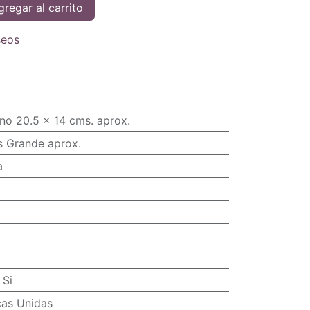
regar al carrito
seos
no 20.5 x 14 cms. aprox.
s Grande aprox.
a
:
Si
cas Unidas