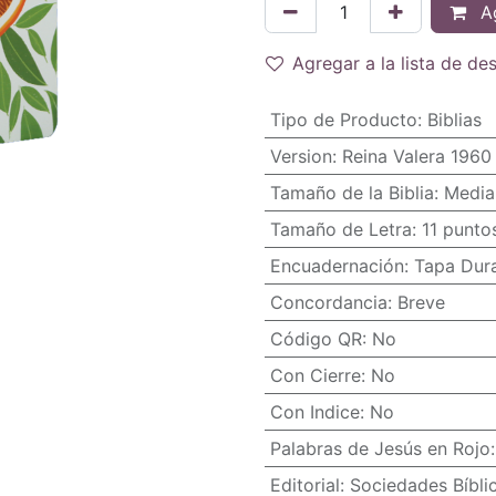
Ag
Agregar a la lista de de
Tipo de Producto
:
Biblias
Version
:
Reina Valera 1960
Tamaño de la Biblia
:
Media
Tamaño de Letra
:
11 punto
Encuadernación
:
Tapa Dur
Concordancia
:
Breve
Código QR
:
No
Con Cierre
:
No
Con Indice
:
No
Palabras de Jesús en Rojo
Editorial
:
Sociedades Bíbli