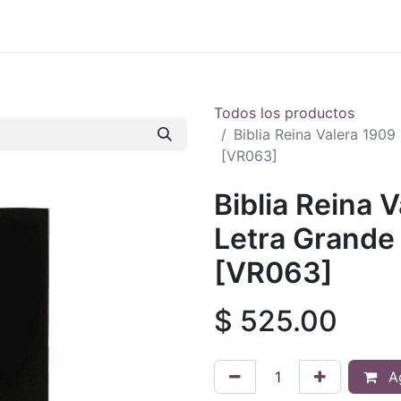
 en vivo
..
Todos los productos
Biblia Reina Valera 190
[VR063]
Biblia Reina 
Letra Grande
[VR063]
$
525.00
Ag