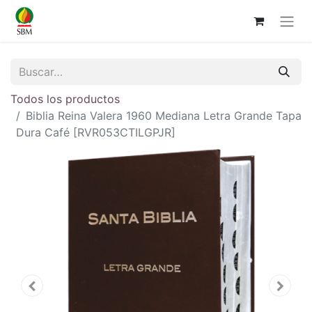
Todos los productos
Biblia Reina Valera 1960 Mediana Letra Grande Tapa
Dura Café [RVR053CTILGPJR]