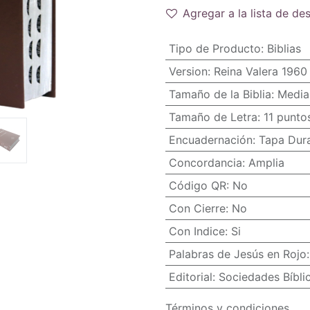
Agregar a la lista de de
Tipo de Producto
:
Biblias
Version
:
Reina Valera 1960
Tamaño de la Biblia
:
Media
Tamaño de Letra
:
11 punto
Encuadernación
:
Tapa Dur
Concordancia
:
Amplia
Código QR
:
No
Con Cierre
:
No
Con Indice
:
Si
Palabras de Jesús en Rojo
Editorial
:
Sociedades Bíbli
Términos y condiciones