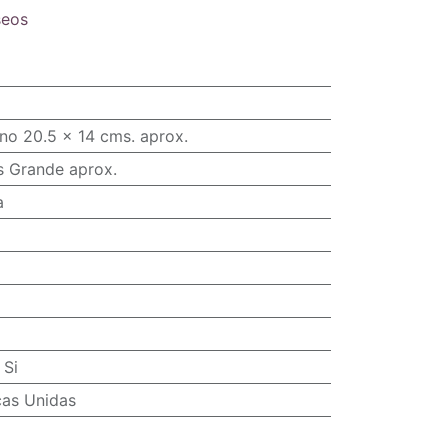
seos
no 20.5 x 14 cms. aprox.
s Grande aprox.
a
:
Si
cas Unidas