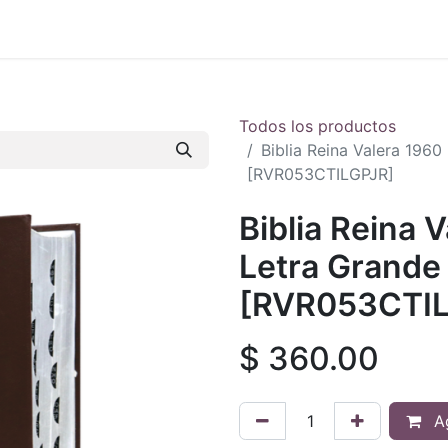
 en vivo
..
Todos los productos
Biblia Reina Valera 196
[RVR053CTILGPJR]
Biblia Reina 
Letra Grande
[RVR053CTIL
$
360.00
Ag