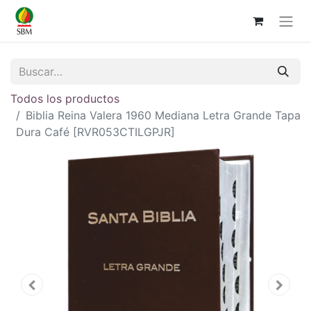
Todos los productos
Biblia Reina Valera 1960 Mediana Letra Grande Tapa
Dura Café [RVR053CTILGPJR]