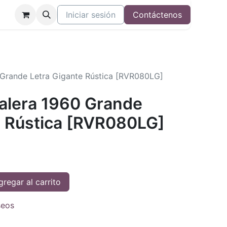
Iniciar sesión
Contáctenos
0 Grande Letra Gigante Rústica [RVR080LG]
Valera 1960 Grande
e Rústica [RVR080LG]
regar al carrito
seos