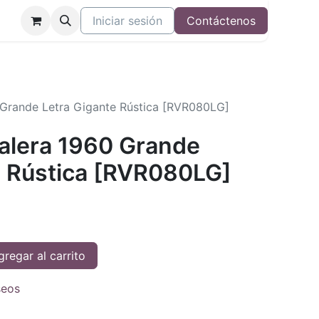
Iniciar sesión
Contáctenos
0 Grande Letra Gigante Rústica [RVR080LG]
Valera 1960 Grande
e Rústica [RVR080LG]
regar al carrito
seos