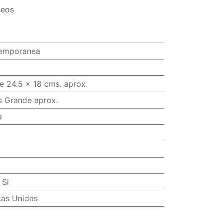
seos
temporanea
e 24.5 x 18 cms. aprox.
s Grande aprox.
a
:
Si
cas Unidas