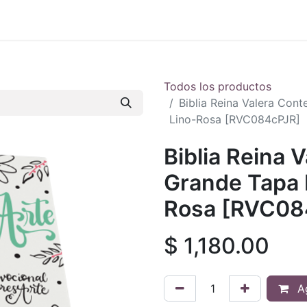
 en vivo
..
Todos los productos
Biblia Reina Valera Con
Lino-Rosa [RVC084cPJR]
Biblia Reina
Grande Tapa D
Rosa [RVC08
$
1,180.00
Ag