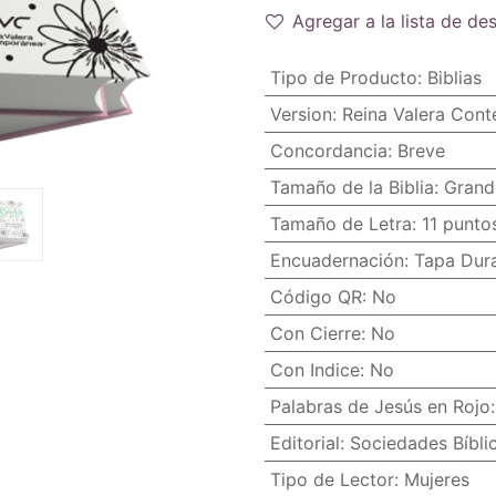
Agregar a la lista de de
Tipo de Producto
:
Biblias
Version
:
Reina Valera Con
Concordancia
:
Breve
Tamaño de la Biblia
:
Grand
Tamaño de Letra
:
11 punto
Encuadernación
:
Tapa Dur
Código QR
:
No
Con Cierre
:
No
Con Indice
:
No
Palabras de Jesús en Rojo
Editorial
:
Sociedades Bíbli
Tipo de Lector
:
Mujeres