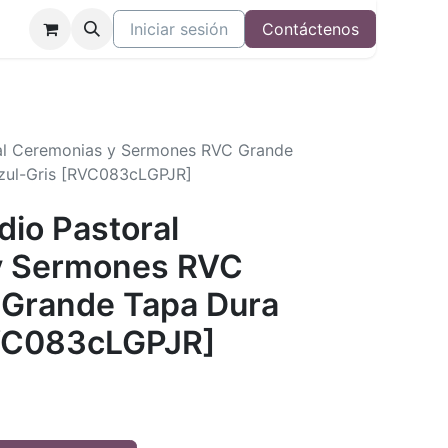
Iniciar sesión
Contáctenos
oral Ceremonias y Sermones RVC Grande
zul-Gris [RVC083cLGPJR]
dio Pastoral
y Sermones RVC
 Grande Tapa Dura
RVC083cLGPJR]