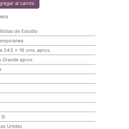
regar al carrito
seos
Biblias de Estudio
temporanea
e 24.5 x 18 cms. aprox.
s Grande aprox.
a
:
Si
cas Unidas