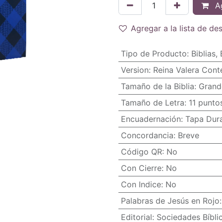
Ag
Agregar a la lista de de
Tipo de Producto
:
Biblias
,
Version
:
Reina Valera Con
Tamaño de la Biblia
:
Grand
Tamaño de Letra
:
11 punto
Encuadernación
:
Tapa Dur
Concordancia
:
Breve
Código QR
:
No
Con Cierre
:
No
Con Indice
:
No
Palabras de Jesús en Rojo
Editorial
:
Sociedades Bíbli