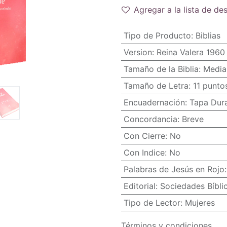
Agregar a la lista de de
Tipo de Producto
:
Biblias
Version
:
Reina Valera 1960
Tamaño de la Biblia
:
Media
Tamaño de Letra
:
11 punto
Encuadernación
:
Tapa Dur
Concordancia
:
Breve
Con Cierre
:
No
Con Indice
:
No
Palabras de Jesús en Rojo
Editorial
:
Sociedades Bíbli
Tipo de Lector
:
Mujeres
Términos y condiciones