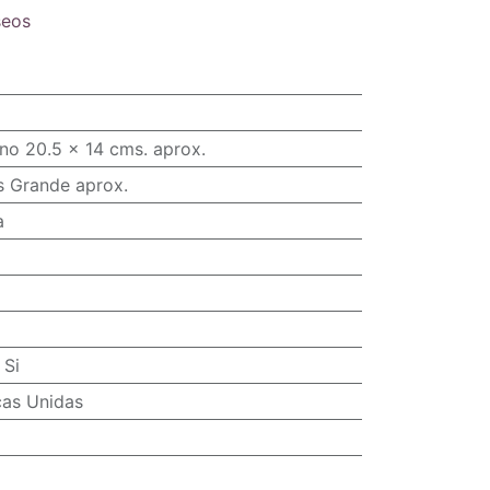
seos
no 20.5 x 14 cms. aprox.
s Grande aprox.
a
:
Si
cas Unidas