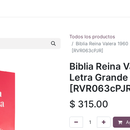
 en vivo
..
Todos los productos
Biblia Reina Valera 196
[RVR063cPJR]
Biblia Reina 
Letra Grande
[RVR063cPJR
$
315.00
Ag