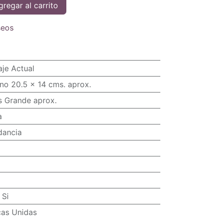
regar al carrito
seos
je Actual
no 20.5 x 14 cms. aprox.
s Grande aprox.
a
dancia
:
Si
cas Unidas