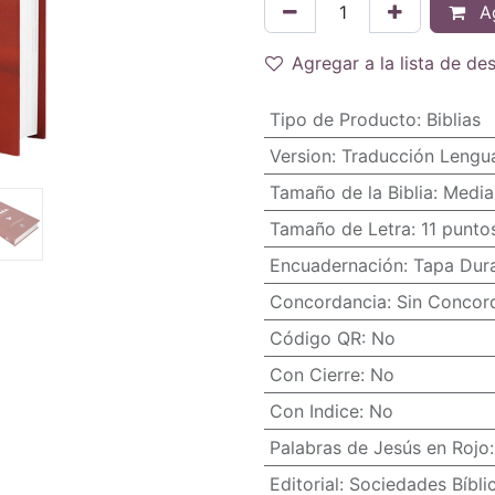
Ag
Agregar a la lista de de
Tipo de Producto
:
Biblias
Version
:
Traducción Lengua
Tamaño de la Biblia
:
Media
Tamaño de Letra
:
11 punto
Encuadernación
:
Tapa Dur
Concordancia
:
Sin Concor
Código QR
:
No
Con Cierre
:
No
Con Indice
:
No
Palabras de Jesús en Rojo
Editorial
:
Sociedades Bíbli