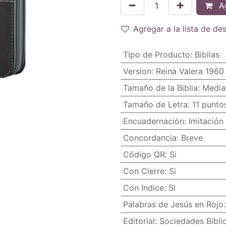
Ag
Agregar a la lista de de
Tipo de Producto
:
Biblias
Version
:
Reina Valera 1960
Tamaño de la Biblia
:
Media
Tamaño de Letra
:
11 punto
Encuadernación
:
Imitación 
Concordancia
:
Breve
Código QR
:
Si
Con Cierre
:
Si
Con Indice
:
Si
Palabras de Jesús en Rojo
Editorial
:
Sociedades Bíbli