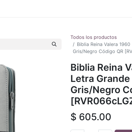
 en vivo
..
Todos los productos
Biblia Reina Valera 1960
Gris/Negro Código QR [R
Biblia Reina 
Letra Grande 
Gris/Negro C
[RVR066cLGZ
$
605.00