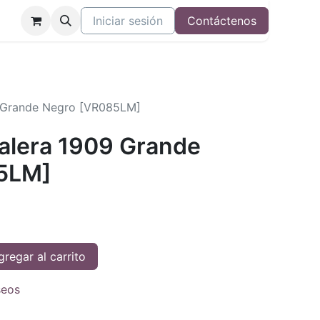
Iniciar sesión
Contáctenos
09 Grande Negro [VR085LM]
Valera 1909 Grande
5LM]
regar al carrito
seos