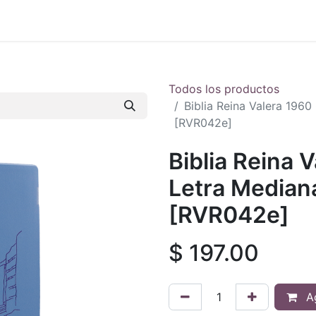
 en vivo
..
Todos los productos
Biblia Reina Valera 1960
[RVR042e]
Biblia Reina 
Letra Mediana
[RVR042e]
$
197.00
Ag