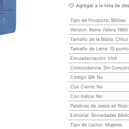
Agregar a la lista de de
Tipo de Producto
:
Biblias
Version
:
Reina Valera 1960
Tamaño de la Biblia
:
Chico 
Tamaño de Letra
:
10 punto
Encuadernación
:
Vinil
Concordancia
:
Sin Concor
Código QR
:
No
Con Cierre
:
No
Con Indice
:
No
Palabras de Jesús en Rojo
Editorial
:
Sociedades Bíbli
Tipo de Lector
:
Mujeres