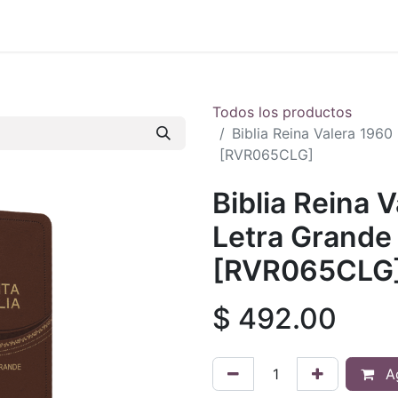
 en vivo
..
Todos los productos
Biblia Reina Valera 1960
[RVR065CLG]
Biblia Reina 
Letra Grande 
[RVR065CLG
$
492.00
Ag