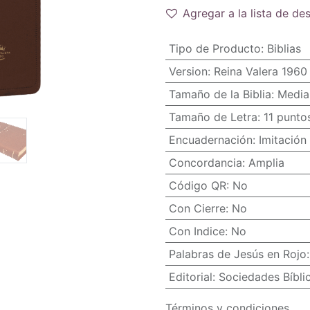
Agregar a la lista de de
Tipo de Producto
:
Biblias
Version
:
Reina Valera 1960
Tamaño de la Biblia
:
Media
Tamaño de Letra
:
11 punto
Encuadernación
:
Imitación 
Concordancia
:
Amplia
Código QR
:
No
Con Cierre
:
No
Con Indice
:
No
Palabras de Jesús en Rojo
Editorial
:
Sociedades Bíbli
Términos y condiciones