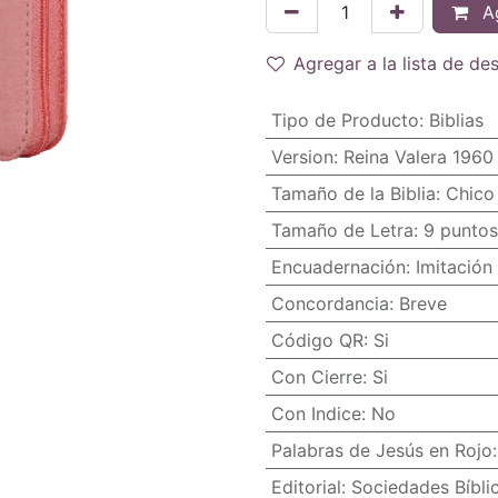
Ag
Agregar a la lista de de
Tipo de Producto
:
Biblias
Version
:
Reina Valera 1960
Tamaño de la Biblia
:
Chico 
Tamaño de Letra
:
9 puntos
Encuadernación
:
Imitación 
Concordancia
:
Breve
Código QR
:
Si
Con Cierre
:
Si
Con Indice
:
No
Palabras de Jesús en Rojo
Editorial
:
Sociedades Bíbli