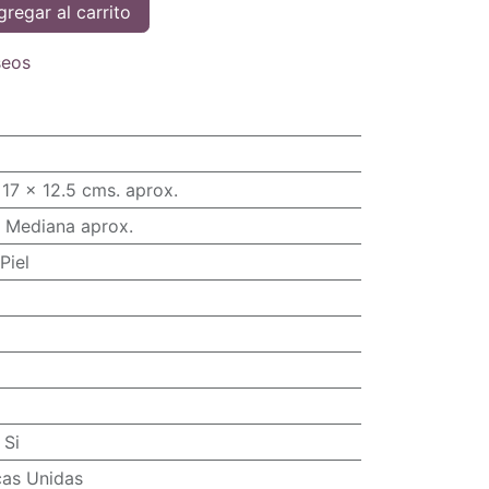
regar al carrito
seos
17 x 12.5 cms. aprox.
 Mediana aprox.
Piel
:
Si
cas Unidas