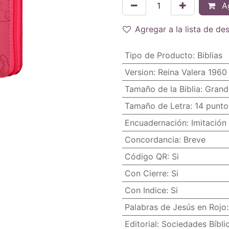
Ag
Agregar a la lista de de
Tipo de Producto
:
Biblias
Version
:
Reina Valera 1960
Tamaño de la Biblia
:
Grand
Tamaño de Letra
:
14 punto
Encuadernación
:
Imitación 
Concordancia
:
Breve
Código QR
:
Si
Con Cierre
:
Si
Con Indice
:
Si
Palabras de Jesús en Rojo
Editorial
:
Sociedades Bíbli