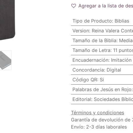
Agregar a la lista de de
Tipo de Producto
:
Biblias
Version
:
Reina Valera Con
Tamaño de la Biblia
:
Media
Tamaño de Letra
:
11 punto
Encuadernación
:
Imitación 
Concordancia
:
Digital
Código QR
:
Si
Palabras de Jesús en Rojo
Editorial
:
Sociedades Bíbli
Términos y condiciones
Garantía de devolución de 
Envío: 2-3 días laborales