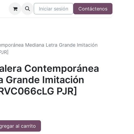
Iniciar sesión
Contáctenos
temporánea Mediana Letra Grande Imitación
PJR]
 Valera Contemporánea
a Grande Imitación
 [RVC066cLG PJR]
regar al carrito