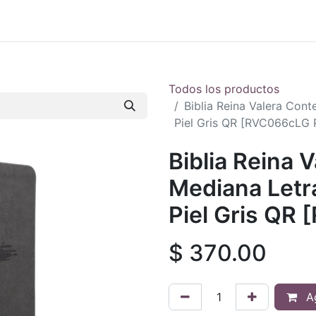
 en vivo
..
Todos los productos
Biblia Reina Valera Con
Piel Gris QR [RVC066cLG 
Biblia Reina
Mediana Letr
Piel Gris QR
$
370.00
Ag