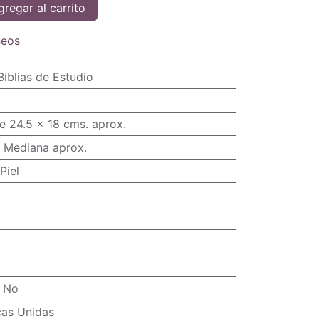
regar al carrito
seos
Biblias de Estudio
e 24.5 x 18 cms. aprox.
 Mediana aprox.
Piel
:
No
cas Unidas