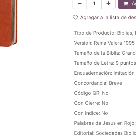
Ag
Agregar a la lista de de
Tipo de Producto
:
Biblias
,
Version
:
Reina Valera 1995
Tamaño de la Biblia
:
Grand
Tamaño de Letra
:
9 puntos
Encuadernación
:
Imitación 
Concordancia
:
Breve
Código QR
:
No
Con Cierre
:
No
Con Indice
:
No
Palabras de Jesús en Rojo
Editorial
:
Sociedades Bíbli