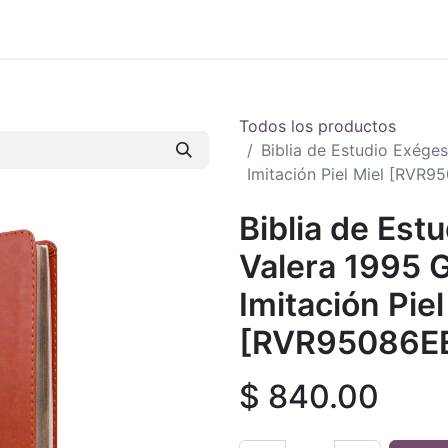
 en vivo
..
Todos los productos
Biblia de Estudio Exége
Imitación Piel Miel [RVR
Biblia de Est
Valera 1995 
Imitación Piel
[RVR95086E
$
840.00