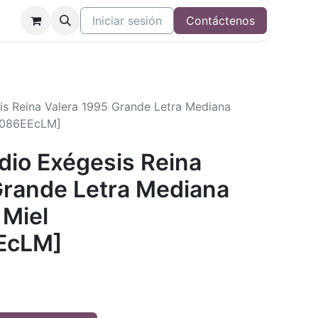
Iniciar sesión
Contáctenos
sis Reina Valera 1995 Grande Letra Mediana
95086EEcLM]
udio Exégesis Reina
Grande Letra Mediana
 Miel
EcLM]