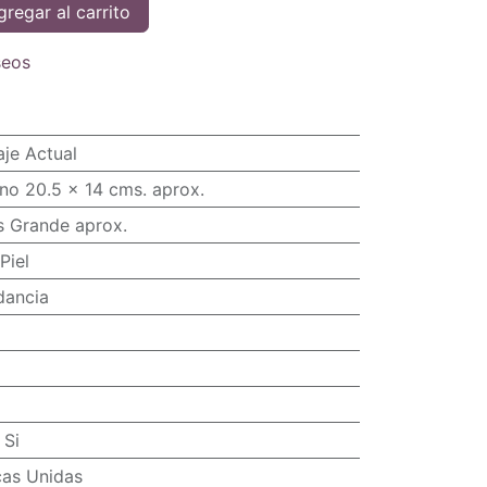
regar al carrito
seos
je Actual
no 20.5 x 14 cms. aprox.
s Grande aprox.
Piel
dancia
:
Si
cas Unidas