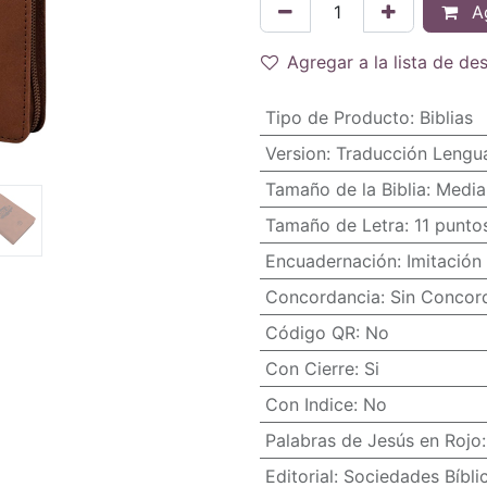
Ag
Agregar a la lista de de
Tipo de Producto
:
Biblias
Version
:
Traducción Lengua
Tamaño de la Biblia
:
Media
Tamaño de Letra
:
11 punto
Encuadernación
:
Imitación 
Concordancia
:
Sin Concor
Código QR
:
No
Con Cierre
:
Si
Con Indice
:
No
Palabras de Jesús en Rojo
Editorial
:
Sociedades Bíbli