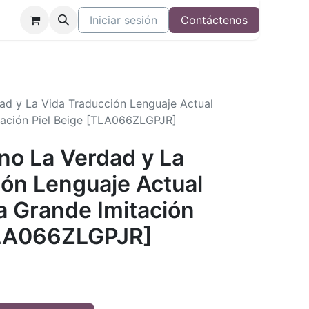
Iniciar sesión
Contáctenos
dad y La Vida Traducción Lenguaje Actual
tación Piel Beige [TLA066ZLGPJR]
ino La Verdad y La
ión Lenguaje Actual
a Grande Imitación
TLA066ZLGPJR]