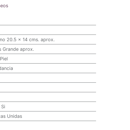
seos
no 20.5 x 14 cms. aprox.
s Grande aprox.
Piel
dancia
:
Si
cas Unidas