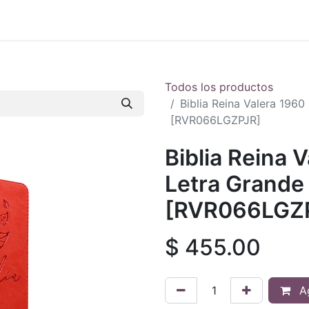
 en vivo
..
Todos los productos
Biblia Reina Valera 1960
[RVR066LGZPJR]
Biblia Reina 
Letra Grande 
[RVR066LGZ
$
455.00
Ag