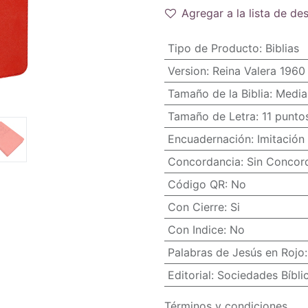
Agregar a la lista de de
Tipo de Producto
:
Biblias
Version
:
Reina Valera 1960
Tamaño de la Biblia
:
Media
Tamaño de Letra
:
11 punto
Encuadernación
:
Imitación 
Concordancia
:
Sin Concor
Código QR
:
No
Con Cierre
:
Si
Con Indice
:
No
Palabras de Jesús en Rojo
Editorial
:
Sociedades Bíbli
Términos y condiciones