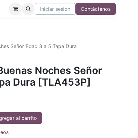
Iniciar sesión
Contáctenos
oches Señor Edad 3 a 5 Tapa Dura
l Buenas Noches Señor
apa Dura [TLA453P]
regar al carrito
seos