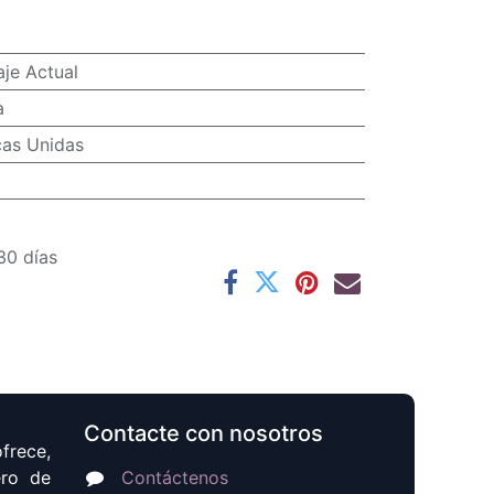
je Actual
a
cas Unidas
30 días
Contacte con nosotros
frece,
ero de
Contáctenos