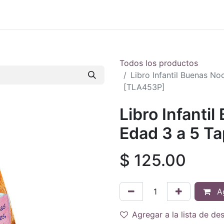
 en vivo
..
Todos los productos
Libro Infantil Buenas N
[TLA453P]
Libro Infanti
Edad 3 a 5 T
$
125.00
Ag
Agregar a la lista de de