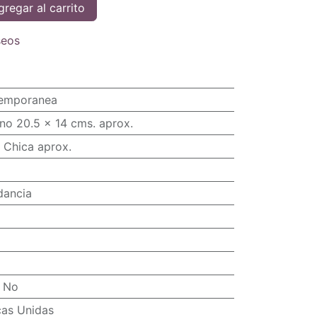
regar al carrito
seos
temporanea
no 20.5 x 14 cms. aprox.
 Chica aprox.
dancia
:
No
cas Unidas