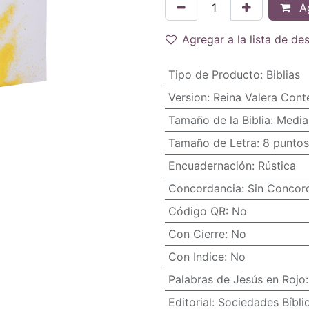
Ag
Agregar a la lista de de
Tipo de Producto
:
Biblias
Version
:
Reina Valera Con
Tamaño de la Biblia
:
Media
Tamaño de Letra
:
8 puntos
Encuadernación
:
Rústica
Concordancia
:
Sin Concor
Código QR
:
No
Con Cierre
:
No
Con Indice
:
No
Palabras de Jesús en Rojo
Editorial
:
Sociedades Bíbli