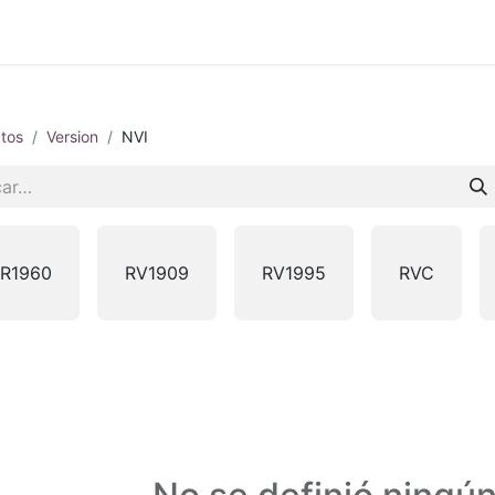
 en vivo
..
tos
Version
NVI
R1960
RV1909
RV1995
RVC