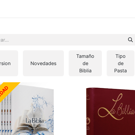
 en vivo
..
Tamaño
Tipo
rsion
Novedades
de
de
Biblia
Pasta
EDAD