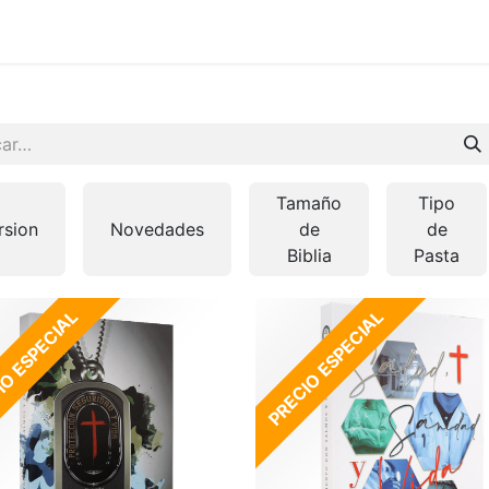
 en vivo
..
Tamaño
Tipo
rsion
Novedades
de
de
Biblia
Pasta
O ESPECIAL
PRECIO ESPECIAL