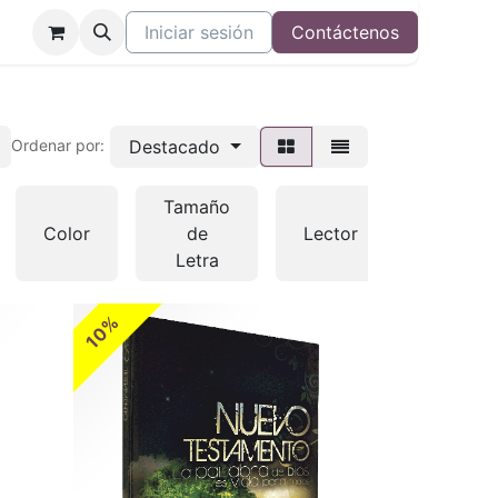
Iniciar sesión
Contáctenos
Destacado
Ordenar por:
Tamaño
Color
de
Lector
Otras
Letra
10%