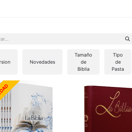
 en vivo
..
Tamaño
Tipo
rsion
Novedades
de
de
Biblia
Pasta
EDAD