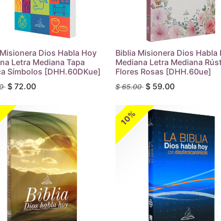
a Misionera Dios Habla Hoy
Biblia Misionera Dios Habla
na Letra Mediana Tapa
Mediana Letra Mediana Rúst
ca Símbolos [DHH.60DKue]
Flores Rosas [DHH.60ue]
$
72.00
$
59.00
0
$
65.00
10%