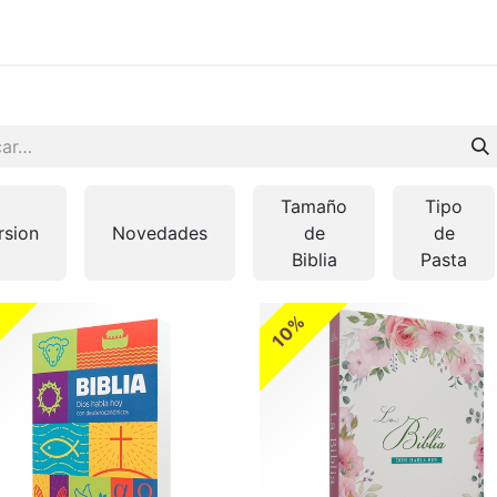
 en vivo
..
Tamaño
Tipo
rsion
Novedades
de
de
Biblia
Pasta
10%