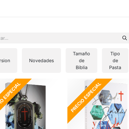
 en vivo
..
Tamaño
Tipo
rsion
Novedades
de
de
Biblia
Pasta
O ESPECIAL
PRECIO ESPECIAL