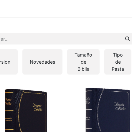
 en vivo
..
Tamaño
Tipo
rsion
Novedades
de
de
Biblia
Pasta