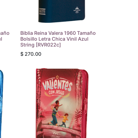
maño
Biblia Reina Valera 1960 Tamaño
l
Bolsillo Letra Chica Vinil Azul
String [RVR022c]
$
270.00