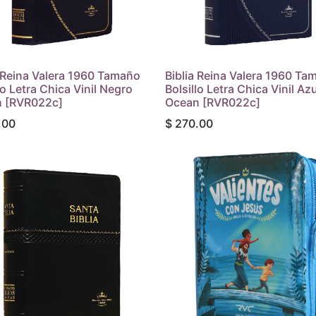
a Reina Valera 1960 Tamaño
Biblia Reina Valera 1960 Ta
lo Letra Chica Vinil Negro
Bolsillo Letra Chica Vinil Azu
 [RVR022c]
Ocean [RVR022c]
.00
$
270.00